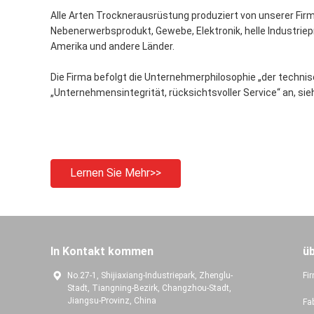
Alle Arten Trocknerausrüstung produziert von unserer Fir
Nebenerwerbsprodukt, Gewebe, Elektronik, helle Industriep
Amerika und andere Länder.
Die Firma befolgt die Unternehmerphilosophie „der technisc
„Unternehmensintegrität, rücksichtsvoller Service“ an, si
Lernen Sie Mehr>>
In Kontakt kommen
ü
No.27-1, Shijiaxiang-Industriepark, Zhenglu-
Fir
Stadt, Tiangning-Bezirk, Changzhou-Stadt,
Jiangsu-Provinz, China
Fa