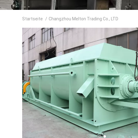
Startseite
/
Changzhou Melton Trading Co., LTD