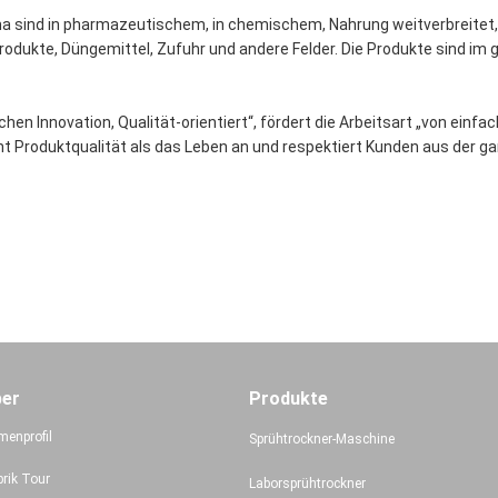
ma sind in pharmazeutischem, in chemischem, Nahrung weitverbreitet,
rodukte, Düngemittel, Zufuhr und andere Felder. Die Produkte sind im 
hen Innovation, Qualität-orientiert“, fördert die Arbeitsart „von einf
eht Produktqualität als das Leben an und respektiert Kunden aus der g
ber
Produkte
menprofil
Sprühtrockner-Maschine
brik Tour
Laborsprühtrockner