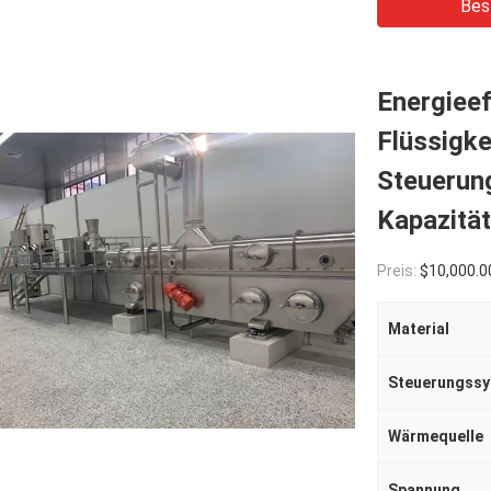
Bes
Energieef
Flüssigke
Steuerun
Kapazität
Preis:
$10,000.0
Material
Steuerungss
Wärmequelle
Spannung