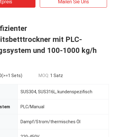
tpreis
Mailen Sie Uns
fizienter
itsbetttrockner mit PLC-
gssystem und 100-1000 kg/h
0(>=1 Sets)
MOQ:
1 Satz
SUS304, SUS316L, kundenspezifisch
ystem
PLC/Manual
Dampf/Strom/thermisches Öl
220-450V