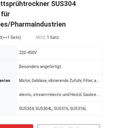
ettsprühtrockner SUS304
für
es/Pharmaindustrien
0(>=1 Sets)
MOQ:
1 Satz
220-450V
Besonders angefertigt
enten
Motor, Gebläse, vibrierende Zufuhr, Filter, andere
elecric, stream+elecric und Heizöl, Gasbrennstoff, Heißluftofen
SUS304, SUS304L, SUS316, SUS316L