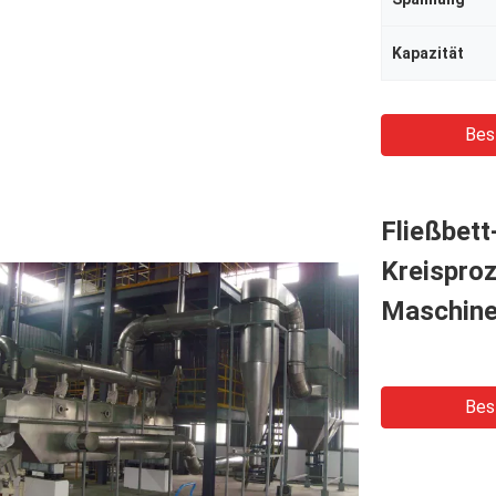
Kapazität
Bes
Fließbett
Kreispro
Maschine
Bes