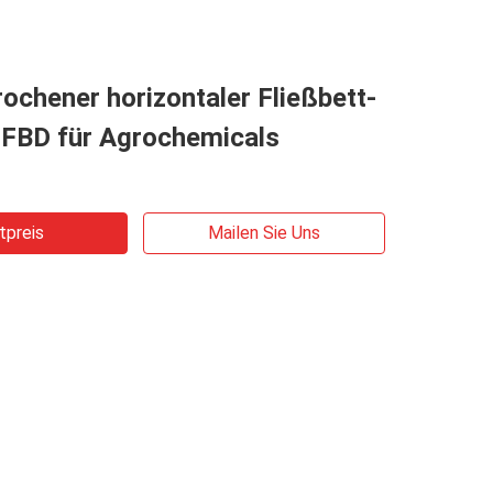
ochener horizontaler Fließbett-
 FBD für Agrochemicals
tpreis
Mailen Sie Uns