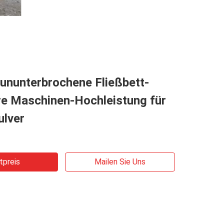
 ununterbrochene Fließbett-
re Maschinen-Hochleistung für
ulver
tpreis
Mailen Sie Uns