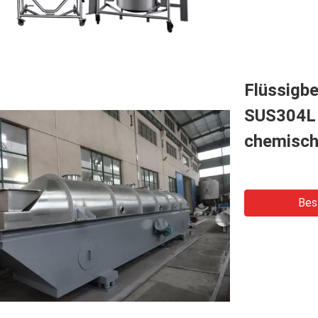
Flüssigb
SUS304L 
chemisch
Bes