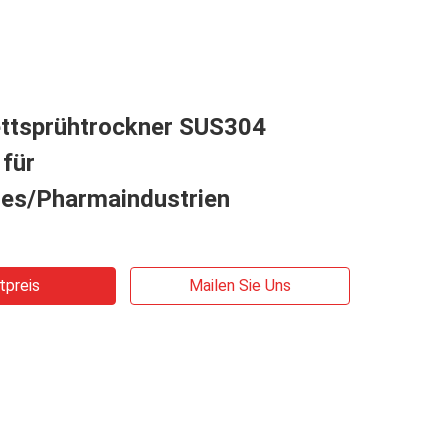
ettsprühtrockner SUS304
für
es/Pharmaindustrien
tpreis
Mailen Sie Uns