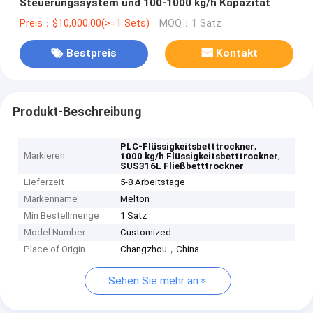
Steuerungssystem und 100-1000 kg/h Kapazität
Preis：$10,000.00(>=1 Sets)
MOQ：1 Satz
Bestpreis
Kontakt
Produkt-Beschreibung
,
PLC-Flüssigkeitsbetttrockner
Markieren
,
1000 kg/h Flüssigkeitsbetttrockner
SUS316L Fließbetttrockner
Lieferzeit
5-8 Arbeitstage
Markenname
Melton
Min Bestellmenge
1 Satz
Model Number
Customized
Place of Origin
Changzhou，China
Sehen Sie mehr an