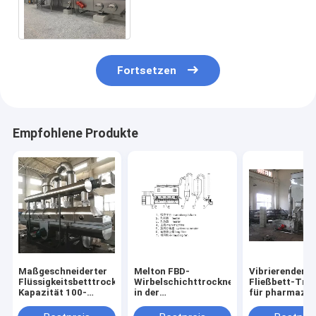
PLC-Steuerungssystem und
100-1000 kg/h Kapazität
Fortsetzen
Empfohlene Produkte
Maßgeschneiderter
Melton FBD-
Vibrierender
Flüssigkeitsbetttrockner
Wirbelschichttrockner
Fließbett-Tro
Kapazität 100-
in der
für pharmazeu
1000kg/h Spannung
pharmazeutischen
einfache
220-450V
Technik
Operations-1-