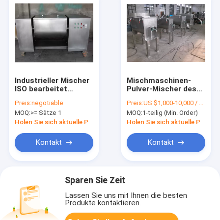
Industrieller Mischer
Mischmaschinen-
ISO bearbeitet
Pulver-Mischer des
Abflussrinnen-
Band-250L-10000L,
Preis:
negotiable
Preis:
US $1,000-10,000 / Piece |
Mischer-1-jährige
Pflug-
MOQ:
>= Sätze 1
MOQ:
1-teilig (Min. Order)
Garantie 2.2kw -11kw
Mischmaschinen-
maschinell
Mischmaschine
Holen Sie sich aktuelle Preis
Holen Sie sich aktuelle Preis
Kontakt
Kontakt
Sparen Sie Zeit
Lassen Sie uns mit Ihnen die besten
Produkte kontaktieren.