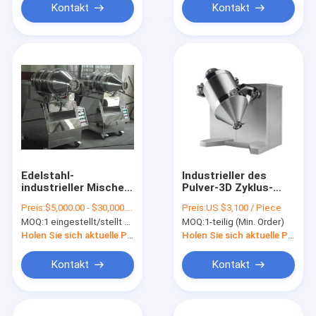
Kontakt
Kontakt
Edelstahl-
Industrieller des
industrieller Mischer
Pulver-3D Zyklus-
bearbeitet
Betrieb Mischer-der
Preis:
$5,000.00 - $30,000.00/ set
Preis:
US $3,100 / Piece
zweidimensionalen
Maschinen-
MOQ:
1 eingestellt/stellt ein (Min.-Auftrag)
MOQ:
1-teilig (Min. Order)
Pulver-Mischer der
1.5kg/Time
Bewegungs-12000L
-2.7kg/time
Holen Sie sich aktuelle Preis
Holen Sie sich aktuelle Preis
maschinell
Kontakt
Kontakt