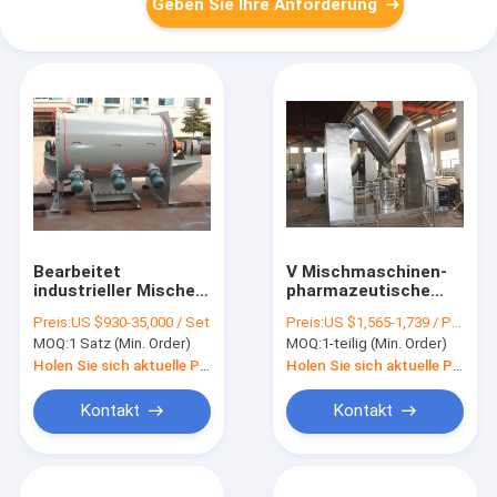
Geben Sie Ihre Anforderung
Bearbeitet
V Mischmaschinen-
industrieller Mischer
pharmazeutische
50L-9000L
Mischer-Maschine
Preis:
US $930-35,000 / Set
Preis:
US $1,565-1,739 / Piece
horizontale Band-
20r/Min Chemical
MOQ:
1 Satz (Min. Order)
MOQ:
1-teilig (Min. Order)
Mischmaschine
Mixing Equipment
LD/LDH maschinell
Holen Sie sich aktuelle Preis
Holen Sie sich aktuelle Preis
Kontakt
Kontakt