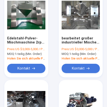
Edelstahl-Pulver-
bearbeitet großer
Mischmaschine 2rpm
industrieller Mischer
- Kegel-Mischer des
1.5kw-22kw
Preis:
US $3,000-5,000 / Piece
Preis:
US $3,000-5,000 / Piece
Quadrat-20rpm
quadratischen Kegel-
MOQ:
1-teilig (Min. Order)
MOQ:
1-teilig (Min. Order)
Mischer für
Nahrung/Chemikalie
Holen Sie sich aktuelle Preis
Holen Sie sich aktuelle Preis
maschinell
Kontakt
Kontakt
Haus
Produkte
Über uns