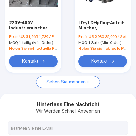
Fabrik-Ausflug
Qualitätskontrolle
220V-480V
LD-/LDHpflug-Anteil-
Industriemischer
Mischer,
Treten Sie mit uns in Verbindung
Maschinen V Blender
Mischmaschinen-
Preis:
US $1,565-1,739 / Piece
Preis:
US $930-35,000 / Set
Powder 20r/Min
Mischer-Maschine
MOQ:
1-teilig (Min. Order)
MOQ:
1 Satz (Min. Order)
des Band-SS304
Fordern Sie ein Zitat
Holen Sie sich aktuelle Preis
Holen Sie sich aktuelle Preis
Kontakt
Kontakt
Sprühtrockner-Maschine
Sehen Sie mehr an
Laborsprühtrockner
Zentrifugaler Sprühtrockner
Hinterlass Eine Nachricht
Wir Werden Schnell Antworten
Druck-Sprühtrockner
Trockene Granulations-Maschine