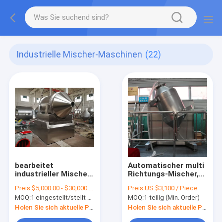
Industrielle Mischer-Maschinen
(22)
bearbeitet
Automatischer multi
industrieller Mischer
Richtungs-Mischer,
1800L
dreidimensionaler
Preis:
$5,000.00 - $30,000.00/ set
Preis:
US $3,100 / Piece
zweidimensionalen
Bewegungs-Mischer
MOQ:
1 eingestellt/stellt ein (Min.-Auftrag)
MOQ:
1-teilig (Min. Order)
Mischer EYH
maschinell
Holen Sie sich aktuelle Preis
Holen Sie sich aktuelle Preis