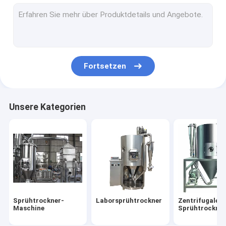
Industrielle Mischer-Maschinen
Schleifmühlemaschine
Maschine des vibrierenden Schirmes
Fortsetzen
trockenere Maschine des Frostes
Ununterbrochene trockenere Maschine
Unsere Kategorien
Grelle trockenere Maschine
Fließbett-Trockner
Klärschlamm-Trockner
Sprühtrockner-
Laborsprühtrockner
Zentrifugaler
Maschine
Sprühtrockne