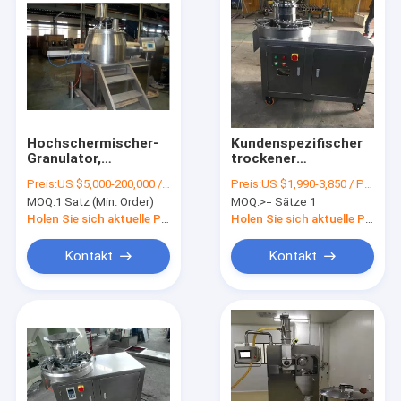
Hochschermischer-
Kundenspezifischer
Granulator,
trockener
pharmazeutische
Nahrungsmittelgrad-
Preis:
US $5,000-200,000 / Set |
Preis:
US $1,990-3,850 / Piece
schnelle Mischer-
Drehverdrängungs-
MOQ:
1 Satz (Min. Order)
MOQ:
>= Sätze 1
Granulierer-Maschine
Granulierer der
Granulations-
Holen Sie sich aktuelle Preis
Holen Sie sich aktuelle Preis
Maschinen-
500kg/Batch
Kontakt
Kontakt
Haus
Produkte
Über uns