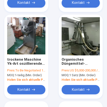
Kontakt
Kontakt
trockene Maschine
Organisches
Yk-Art oszillierende
Düngemittel-
Granulierer-Maschine
Granulations-
Preis:
To Be Negotiated 1 Piece (Min. Order)
Preis:
US $5,000-200,000 / Set |
der Granulations-
Maschinen-
MOQ:
1-teilig (Min. Order)
MOQ:
1 Satz (Min. Order)
100kg/H-1000kg/h
pharmazeutischer
Hersteller
Holen Sie sich aktuelle Preis
Holen Sie sich aktuelle Preis
Kontakt
Kontakt