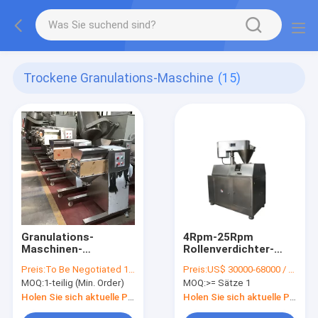
Trockene Granulations-Maschine
(15)
Granulations-
4Rpm-25Rpm
Maschinen-
Rollenverdichter-
pharmazeutische
Maschine Pharma,
Preis:
To Be Negotiated 1 Piece (Min. Order)
Preis:
US$ 30000-68000 / Piece(FOB Price)
Schwingen-Kugel-
Düngemittel-
MOQ:
1-teilig (Min. Order)
MOQ:
>= Sätze 1
Maschine 65r/min
Granulierer-Maschine
GMP trockene
Holen Sie sich aktuelle Preis
Holen Sie sich aktuelle Preis