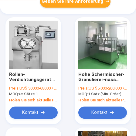
Geben Sie Ihre Anforderung
Rollen-
Hohe Schermischer-
Verdichtungsgerät
Granulierer-nass
der hohe Kapazitäts-
Granulations-
Preis:
US$ 30000-68000 / Piece(FOB Price)
Preis:
US $5,000-200,000 / Set |
trockenes
schneller mischender
MOQ:
>= Sätze 1
MOQ:
1 Satz (Min. Order)
Granulations-
Granulierer
Maschinen-
Holen Sie sich aktuelle Preis
Holen Sie sich aktuelle Preis
100kg/Batch
pharmazeutisch
Kontakt
Kontakt