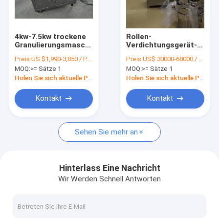
Fabrik-Ausflug
Qualitätskontrolle
4kw-7.5kw trockene
Rollen-
Granulierungsmaschine
Verdichtungsgerät-
Treten Sie mit uns in Verbindung
Hochgeschwindigkeits-
Maschinen-
Preis:
US $1,990-3,850 / Piece
Preis:
US$ 30000-68000 / Piece(FOB Price)
Rotationssupermischer-
pharmazeutischer
MOQ:
>= Sätze 1
MOQ:
>= Sätze 1
Granulator
trockener Pulver-
Fordern Sie ein Zitat
Granulierer
Holen Sie sich aktuelle Preis
Holen Sie sich aktuelle Preis
Kontakt
Kontakt
Sprühtrockner-Maschine
Sehen Sie mehr an
Laborsprühtrockner
Zentrifugaler Sprühtrockner
Hinterlass Eine Nachricht
Wir Werden Schnell Antworten
Druck-Sprühtrockner
Trockene Granulations-Maschine