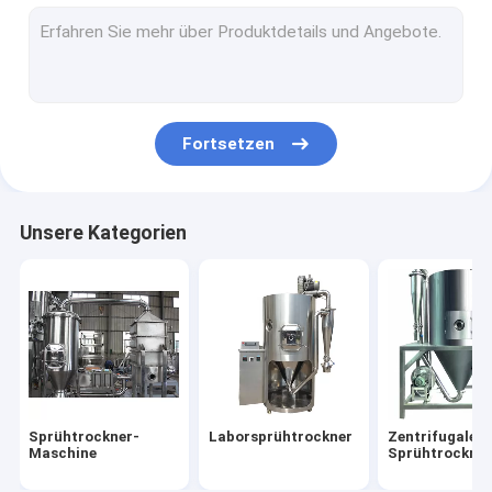
Industrielle Mischer-Maschinen
Schleifmühlemaschine
Maschine des vibrierenden Schirmes
Fortsetzen
trockenere Maschine des Frostes
Ununterbrochene trockenere Maschine
Unsere Kategorien
Grelle trockenere Maschine
Fließbett-Trockner
Klärschlamm-Trockner
Sprühtrockner-
Laborsprühtrockner
Zentrifugaler
Maschine
Sprühtrockne