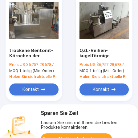
trockene Bentonit-
QZL-Reihen-
Körnchen der
kugelförmige
Granulations-0-
Strahlenen-
Preis:
US $6,757-28,678 / Piece | 1 Piece (Min. Order)
Preis:
US $6,757-28,678 / Piece | 1 Piece (Min. Order)
300rpm der
Maschine, nass
MOQ:
1-teilig (Min. Order)
MOQ:
1-teilig (Min. Order)
Maschinen-220V, die
Granulations-
Maschine herstellen
Maschine für Medizin
Holen Sie sich aktuelle Preis
Holen Sie sich aktuelle Preis
Kontakt
Kontakt
Sparen Sie Zeit
Lassen Sie uns mit Ihnen die besten
Produkte kontaktieren.