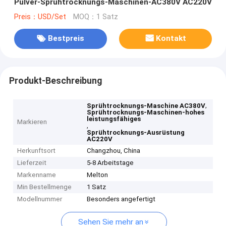
Pulver-Sprühtrocknungs-Maschinen-AC380V AC220V
Preis：USD/Set
MOQ：1 Satz
Bestpreis
Kontakt
Produkt-Beschreibung
,
Sprühtrocknungs-Maschine AC380V
Sprühtrocknungs-Maschinen-hohes
leistungsfähiges
Markieren
,
Sprühtrocknungs-Ausrüstung
AC220V
Herkunftsort
Changzhou, China
Lieferzeit
5-8 Arbeitstage
Markenname
Melton
Min Bestellmenge
1 Satz
Modellnummer
Besonders angefertigt
Sehen Sie mehr an