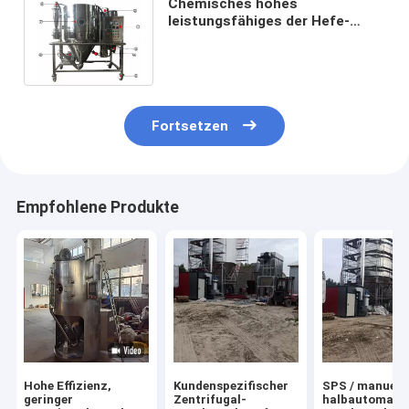
Chemisches hohes
leistungsfähiges der Hefe-
Pulver-Sprühtrocknungs-
Maschinen-AC380V AC220V
Fortsetzen
Empfohlene Produkte
Hohe Effizienz,
Kundenspezifischer
SPS / manuelle
geringer
Zentrifugal-
halbautomati