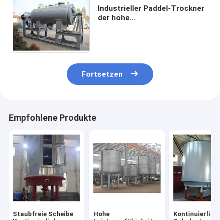
Industrieller Paddel-Trockner
der hohe
Leistungsfähigkeits-
ununterbrochener
trockenerer Maschinen-
6000L
Fortsetzen
Empfohlene Produkte
Staubfreie Scheibe
Hohe
Kontinuierlich