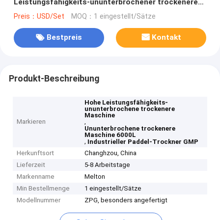
Leistungsfähigkeits-ununterbrochener trockenerer
Maschinen-6000L
Preis：USD/Set
MOQ：1 eingestellt/Sätze
Bestpreis
Kontakt
Produkt-Beschreibung
Hohe Leistungsfähigkeits-
ununterbrochene trockenere
Maschine
Markieren
,
Ununterbrochene trockenere
Maschine 6000L
,
Industrieller Paddel-Trockner GMP
Herkunftsort
Changhzou, China
Lieferzeit
5-8 Arbeitstage
Markenname
Melton
Min Bestellmenge
1 eingestellt/Sätze
Modellnummer
ZPG, besonders angefertigt