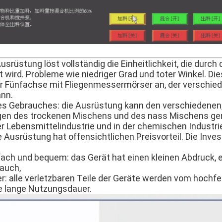
usrüstung löst vollständig die Einheitlichkeit, die durch 
t wird. Probleme wie niedriger Grad und toter Winkel. 
er Fünfachse mit Fliegenmessermörser an, der verschie
ann.
des Gebrauches: die Ausrüstung kann den verschiedenen
en des trockenen Mischens und des nass Mischens genüg
er Lebensmittelindustrie und in der chemischen Industrie
ie Ausrüstung hat offensichtlichen Preisvorteil. Die Invest
fach und bequem: das Gerät hat einen kleinen Abdruck, 
rauch,
 alle verletzbaren Teile der Geräte werden vom hochfe
ine lange Nutzungsdauer.