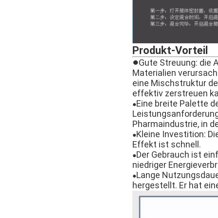
Produkt-Vorteil
●
Gute Streuung: die A
Materialien verursach
eine Mischstruktur d
effektiv zerstreuen k
Eine breite Palette 
●
Leistungsanforderung
Pharmaindustrie, in d
Kleine Investition: D
●
Effekt ist schnell.
Der Gebrauch ist ein
●
niedriger Energieverb
Lange Nutzungsdauer:
●
hergestellt. Er hat e