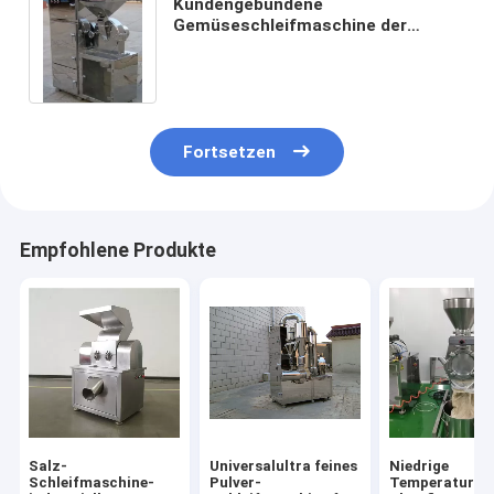
Kundengebundene
Gemüseschleifmaschine der
Schleifmühle-Maschinen-3KW-
11KW für Nahrungsmittel
Fortsetzen
Empfohlene Produkte
Salz-
Universalultra feines
Niedrige
Schleifmaschine-
Pulver-
Temperatur-