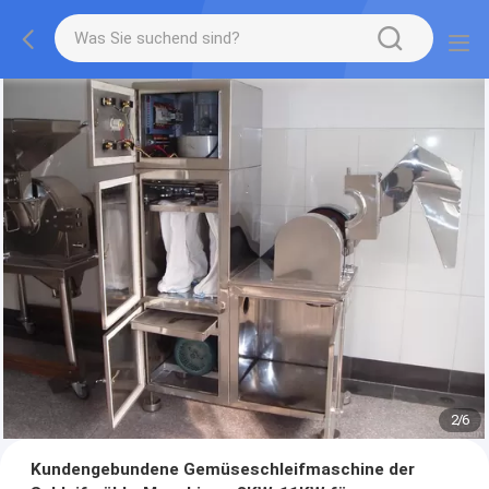
2
/
6
Kundengebundene Gemüseschleifmaschine der