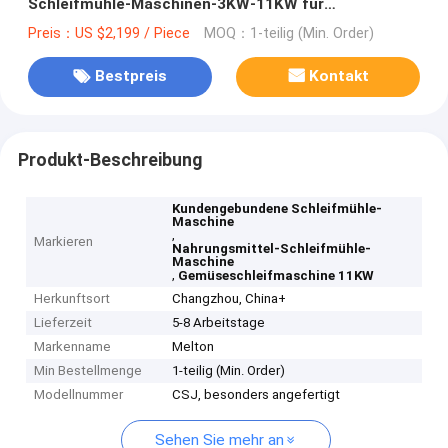
Schleifmühle-Maschinen-3KW-11KW für
Nahrungsmittel
Preis：US $2,199 / Piece
MOQ：1-teilig (Min. Order)
Bestpreis
Kontakt
Produkt-Beschreibung
Kundengebundene Schleifmühle-
Maschine
,
Markieren
Nahrungsmittel-Schleifmühle-
Maschine
,
Gemüseschleifmaschine 11KW
Herkunftsort
Changzhou, China+
Lieferzeit
5-8 Arbeitstage
Markenname
Melton
Min Bestellmenge
1-teilig (Min. Order)
Modellnummer
CSJ, besonders angefertigt
Sehen Sie mehr an