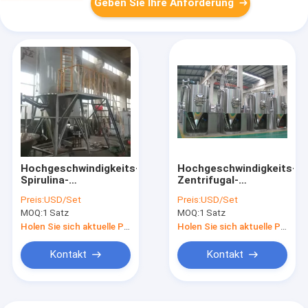
Geben Sie Ihre Anforderung
Hochgeschwindigkeits-
Hochgeschwindigkeits-
Spirulina-
Zentrifugal-
Sprühtrockner,
Sprühtrockner
Preis:
USD/Set
Preis:
USD/Set
industrielle
Energieeinsparung
MOQ:
1 Satz
MOQ:
1 Satz
Wirbelsturm-
mit CE-Zertifizierung
Sprühtrockner-
Holen Sie sich aktuelle Preis
Holen Sie sich aktuelle Preis
Maschine
Kontakt
Kontakt