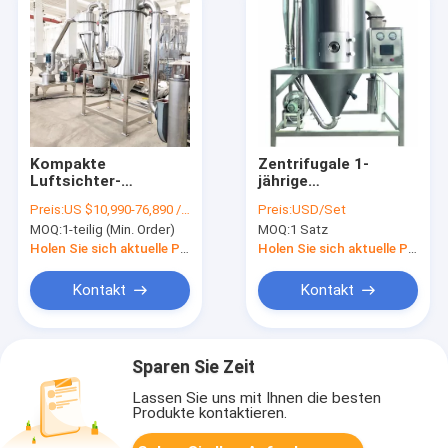
Kompakte
Zentrifugale 1-
Luftsichter-
jährige
Mühlmaschine für
Hochgeschwindigkeitsgar
Preis:
US $10,990-76,890 / Piece
Preis:
USD/Set
pharmazeutische /
der Sprühtrockner-
MOQ:
1-teilig (Min. Order)
MOQ:
1 Satz
Lebensmittel /
Maschinen-220V-
Chemikalien
450V
Holen Sie sich aktuelle Preis
Holen Sie sich aktuelle Preis
Kontakt
Kontakt
Sparen Sie Zeit
Lassen Sie uns mit Ihnen die besten
Produkte kontaktieren.