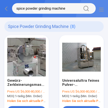
Spice Powder Grinding Machine
(8)
Gewürz-
Universalultra feines
Zerkleinerungsmaschinen-
Pulver-
Maschine Chili
Schleifmaschine für
Preis:
US $6,000-80,000 / Piece
Preis:
US $6,000-80,000 / Piece
Powder Grinding
Medizin/Chemikalie/Nahr
MOQ:
1-teilig (Min. Order)
MOQ:
1-teilig (Min. Order)
Machines 100kg/H-
300kg/H
Holen Sie sich aktuelle Preis
Holen Sie sich aktuelle Preis