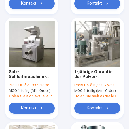
Kontakt
Kontakt
Salz-
1-jährige Garantie
Schleifmaschine-
der Pulver-
industrielles
Beschichtungs-
Preis:
US $2,199 / Piece
Preis:
US $10,990-76,890 / Piece
Nahrungpulverizer-
Windsichtungs-
MOQ:
1-teilig (Min. Order)
MOQ:
1-teilig (Min. Order)
Maschinen-Gewürz
Mühle250mpa-
reibende Pulverizer-
300mpa
Holen Sie sich aktuelle Preis
Holen Sie sich aktuelle Preis
Maschine
Kontakt
Kontakt