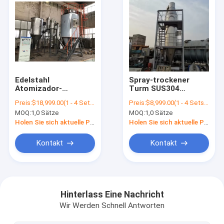
Edelstahl
Spray-trockener
Atomizador-
Turm SUS304
Sprühtrockner-Turm-
SUS304L, großer
Preis:
$18,999.00(1 - 4 Sets) $17,999.00(>=5 Sets)
Preis:
$8,999.00(1 - 4 Sets) $7,999.00(>=5 Sets)
Hersteller
Sprühtrockner-
MOQ:
1,0 Sätze
MOQ:
1,0 Sätze
keramische Industrie
Holen Sie sich aktuelle Preis
Holen Sie sich aktuelle Preis
Kontakt
Kontakt
Haus
Produkte
Hinterlass Eine Nachricht
Wir Werden Schnell Antworten
Über uns