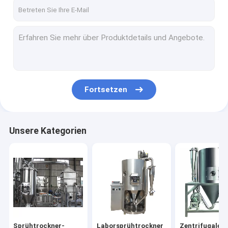
Fabrik-Ausflug
Qualitätskontrolle
Treten Sie mit uns in Verbindung
Fordern Sie ein Zitat
Fortsetzen
Sprühtrockner-Maschine
Unsere Kategorien
Laborsprühtrockner
Zentrifugaler Sprühtrockner
Druck-Sprühtrockner
Trockene Granulations-Maschine
Sprühtrockner-
Laborsprühtrockner
Zentrifugaler