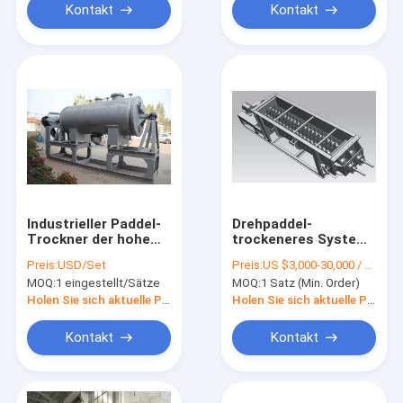
Kontakt
Kontakt
Industrieller Paddel-
Drehpaddel-
Trockner der hohe
trockeneres System
Leistungsfähigkeits-
SS304 SS316L für
Preis:
USD/Set
Preis:
US $3,000-30,000 / Set | 1 Set (Min. Order)
ununterbrochener
Paste/Schlamm/Schlam
MOQ:
1 eingestellt/Sätze
MOQ:
1 Satz (Min. Order)
trockenerer
Maschinen-6000L
Holen Sie sich aktuelle Preis
Holen Sie sich aktuelle Preis
Kontakt
Kontakt