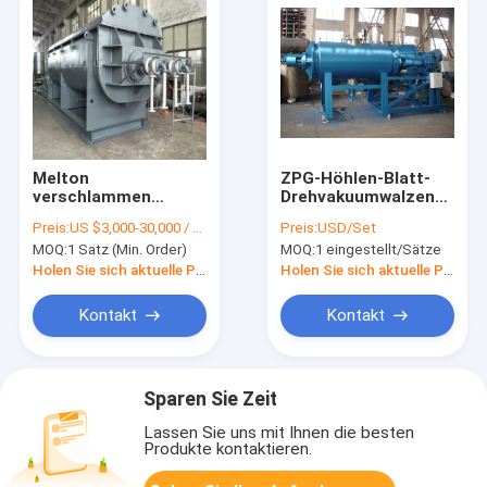
Melton
ZPG-Höhlen-Blatt-
verschlammen
Drehvakuumwalzentrockn
Paddel-Trockner-
300L - Rührstangen-
Preis:
US $3,000-30,000 / Set | 1 Set (Min. Order)
Preis:
USD/Set
System,
Trockner des
MOQ:
1 Satz (Min. Order)
MOQ:
1 eingestellt/Sätze
verschlammen
Vakuum6000l
Entwässerungsausrüstung
Holen Sie sich aktuelle Preis
Holen Sie sich aktuelle Preis
Kontakt
Kontakt
Sparen Sie Zeit
Lassen Sie uns mit Ihnen die besten
Produkte kontaktieren.