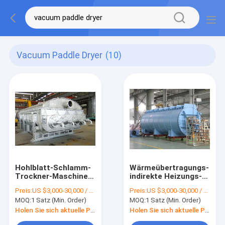
Vacuum Paddle Dryer
(10)
Hohlblatt-Schlamm-
Wärmeübertragungs-
Trockner-Maschine,
indirekte Heizungs-
Rotations-
Keil-Blatt-Höhlen-
Preis:
US $3,000-30,000 / Set | 1 Set (Min. Order)
Preis:
US $3,000-30,000 / Set | 1 Set (Min. Order)
Vakuumschaufel-
Paddel-Trockner
MOQ:
1 Satz (Min. Order)
MOQ:
1 Satz (Min. Order)
Trockner
Holen Sie sich aktuelle Preis
Holen Sie sich aktuelle Preis