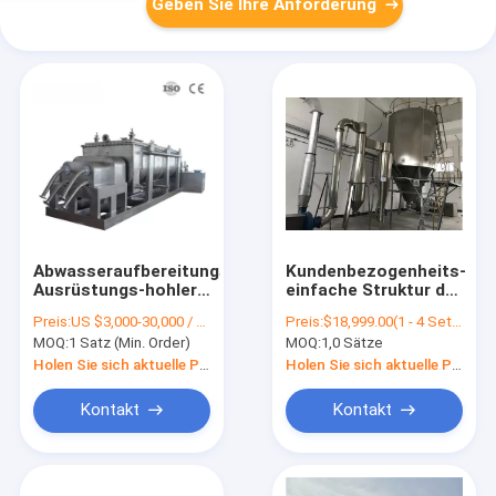
Geben Sie Ihre Anforderung
Abwasseraufbereitungs-
Kundenbezogenheits-
Ausrüstungs-hohler
einfache Struktur der
Blatt-Trockner
Druck-Düsen-
Preis:
US $3,000-30,000 / Set | 1 Set (Min. Order)
Preis:
$18,999.00(1 - 4 Sets) $17,999.00(>=5 Sets)
Q235A SS304
Sprühtrockner-
MOQ:
1 Satz (Min. Order)
MOQ:
1,0 Sätze
Maschinen-450V
Holen Sie sich aktuelle Preis
Holen Sie sich aktuelle Preis
Kontakt
Kontakt