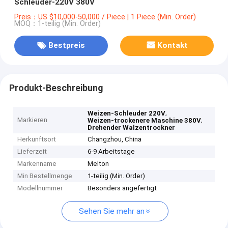
Schleuder-220V 380V
Preis：US $10,000-50,000 / Piece | 1 Piece (Min. Order)
MOQ：1-teilig (Min. Order)
Bestpreis
Kontakt
Produkt-Beschreibung
,
Weizen-Schleuder 220V
Markieren
,
Weizen-trockenere Maschine 380V
Drehender Walzentrockner
Herkunftsort
Changzhou, China
Lieferzeit
6-9 Arbeitstage
Markenname
Melton
Min Bestellmenge
1-teilig (Min. Order)
Modellnummer
Besonders angefertigt
Sehen Sie mehr an