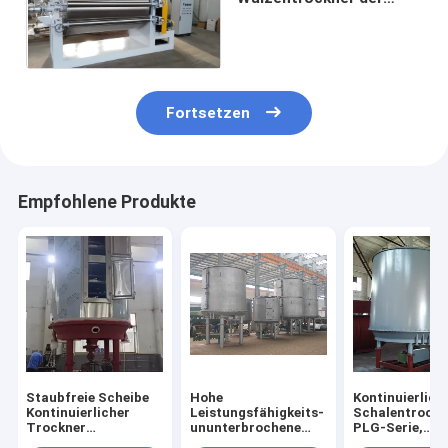
Weizen-Schleuder-220V
380V
Fortsetzen
Empfohlene Produkte
Staubfreie Scheibe
Hohe
Kontinuierlich
Kontinuierlicher
Leistungsfähigkeits-
Schalentrockn
Trockner
ununterbrochene
PLG-Serie,
Energiesparend und
trockenere Maschine
industriell an