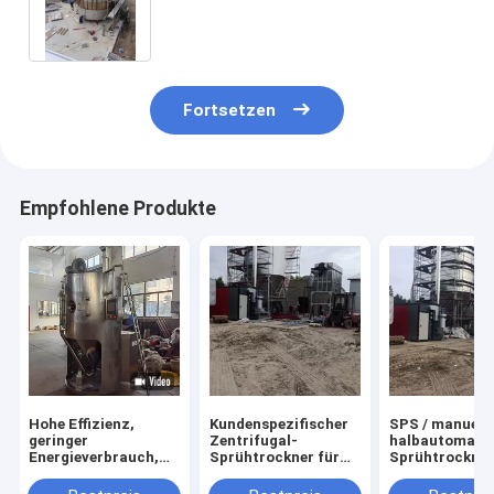
Temperaturüberwachungsbereich
20-300℃
Fortsetzen
Empfohlene Produkte
Hohe Effizienz,
Kundenspezifischer
SPS / manuelle
geringer
Zentrifugal-
halbautomati
Energieverbrauch,
Sprühtrockner für
Sprühtrockne
Schweineblutpulver
Keramik, erhitzt
1 Jahr Garanti
Sprühtrockner
durch Dampf/Strom