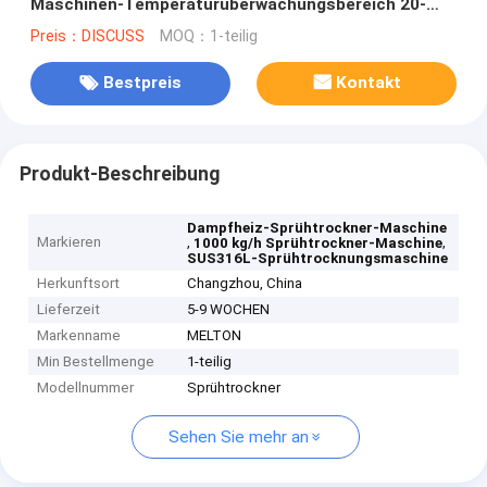
Maschinen-Temperaturüberwachungsbereich 20-
300℃
Preis：DISCUSS
MOQ：1-teilig
Bestpreis
Kontakt
Produkt-Beschreibung
Dampfheiz-Sprühtrockner-Maschine
Markieren
,
,
1000 kg/h Sprühtrockner-Maschine
SUS316L-Sprühtrocknungsmaschine
Herkunftsort
Changzhou, China
Lieferzeit
5-9 WOCHEN
Markenname
MELTON
Min Bestellmenge
1-teilig
Modellnummer
Sprühtrockner
Sehen Sie mehr an